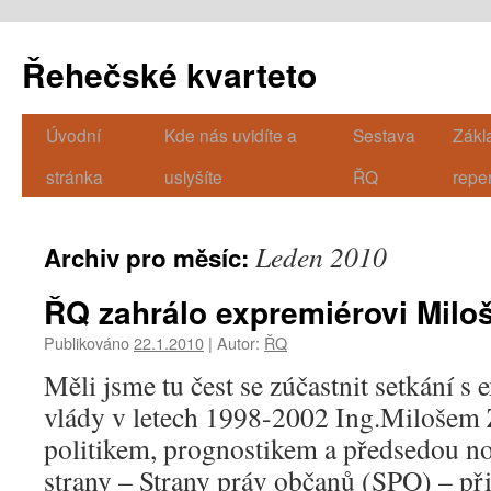
Řehečské kvarteto
Úvodní
Kde nás uvidíte a
Sestava
Zákl
Přejít
stránka
uslyšíte
ŘQ
repe
k
obsahu
Leden 2010
Archiv pro měsíc:
webu
ŘQ zahrálo expremiérovi Milo
Publikováno
22.1.2010
|
Autor:
ŘQ
Měli jsme tu čest se zúčastnit setkání s
vlády v letech 1998-2002 Ing.Milošem
politikem, prognostikem a předsedou no
strany – Strany práv občanů (SPO) – při 