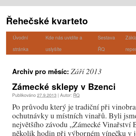
Řehečské kvarteto
Úvodní
Kde nás uvidíte a
Sestava
Zákl
Přejít
stránka
uslyšíte
ŘQ
repe
k
obsahu
Září 2013
Archiv pro měsíc:
webu
Zámecké sklepy v Bzenci
Publikováno
27.9.2013
|
Autor:
ŘQ
Po průvodu který je tradiční při vinobra
ochutnávky u místních vinařů. Byli jsm
největšího závodu „Zámecké Vinařství B
několik hodin při výborném vínečku v j