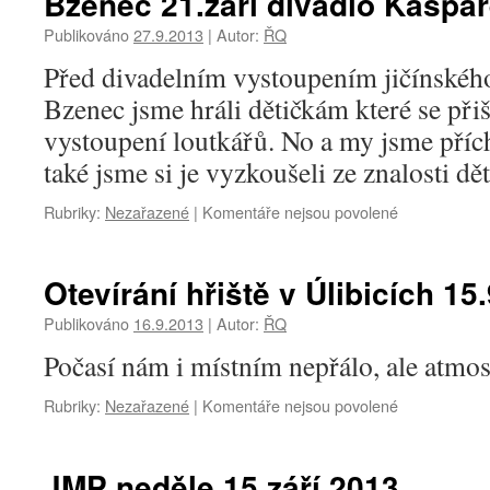
Bzenec 21.září divadlo Kašpá
Bzenecké
vinobraní
Publikováno
27.9.2013
|
Autor:
ŘQ
2013
Před divadelním vystoupením jičínskéh
a
ŘQ
Bzenec jsme hráli dětičkám které se přiš
vystoupení loutkářů. No a my jsme příc
také jsme si je vyzkoušeli ze znalosti dě
Rubriky:
Nezařazené
|
Komentáře nejsou povolené
u
textu
s
názvem
Otevírání hřiště v Úlibicích 15
Bzenec
21.září
Publikováno
16.9.2013
|
Autor:
ŘQ
divadlo
Počasí nám i místním nepřálo, ale atmos
Kašpárek
Rubriky:
Nezařazené
|
Komentáře nejsou povolené
u
textu
s
názvem
JMP neděle 15.září 2013