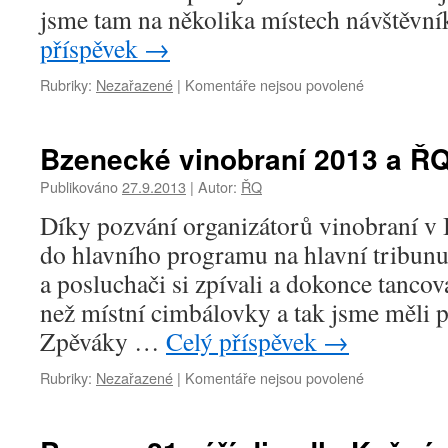
jsme tam na několika místech návštěv
příspěvek
→
Rubriky:
Nezařazené
|
Komentáře nejsou povolené
u
textu
s
názvem
Bzenecké vinobraní 2013 a Ř
Zámecké
sklepy
Publikováno
27.9.2013
|
Autor:
ŘQ
v
Díky pozvání organizátorů vinobraní v 
Bzenci
do hlavního programu na hlavní tribunu
a posluchači si zpívali a dokonce tancov
než místní cimbálovky a tak jsme měli 
Zpěváky …
Celý příspěvek
→
Rubriky:
Nezařazené
|
Komentáře nejsou povolené
u
textu
s
názvem