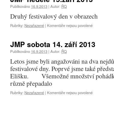
Otevírání
hřiště
Publikováno
16.9.2013
|
Autor:
ŘQ
v
Druhý festivalový den v obrazech
Úlibicích
15.9.2013
Rubriky:
Nezařazené
|
Komentáře nejsou povolené
u
textu
s
názvem
JMP sobota 14. září 2013
JMP
neděle
Publikováno
16.9.2013
|
Autor:
ŘQ
15.září
Letos jsme byli angažováni na dva nejdů
2013
festivalové dny. Poprvé jsme také předs
Elišku. Všemožné množství pohádkov
různě přepadalo
Rubriky:
Nezařazené
|
Komentáře nejsou povolené
u
textu
s
názvem
JMP