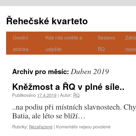
Řehečské kvarteto
Úvodní
Kde nás uvidíte a
Sestava
Zákl
Přejít
stránka
uslyšíte
ŘQ
repe
k
obsahu
Duben 2019
Archiv pro měsíc:
webu
Kněžmost a ŘQ v plné síle..
Publikováno
17.4.2019
|
Autor:
ŘQ
..na podiu při místních slavnostech. Chy
Batia, ale léto se blíží…
Rubriky:
Nezařazené
|
Komentáře nejsou povolené
u
textu