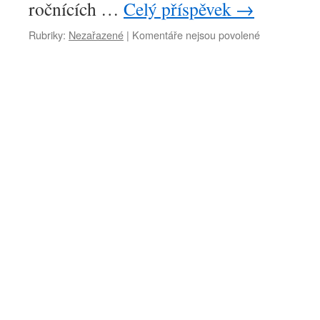
ročnících …
Celý příspěvek
→
Rubriky:
Nezařazené
|
Komentáře nejsou povolené
u
textu
s
názvem
Řehečská
Slepice,
18
ročník
a
ŘQ.