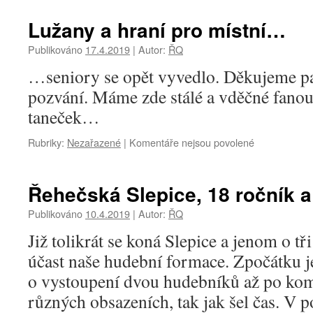
s
názvem
Lužany a hraní pro místní…
Kněžmost
a
Publikováno
17.4.2019
|
Autor:
ŘQ
ŘQ
…seniory se opět vyvedlo. Děkujeme pa
v
plné
pozvání. Máme zde stálé a vděčné fanou
síle..
taneček…
Rubriky:
Nezařazené
|
Komentáře nejsou povolené
u
textu
s
názvem
Řehečská Slepice, 18 ročník a
Lužany
a
Publikováno
10.4.2019
|
Autor:
ŘQ
hraní
Již tolikrát se koná Slepice a jenom o t
pro
místní…
účast naše hudební formace. Zpočátku
o vystoupení dvou hudebníků až po ko
různých obsazeních, tak jak šel čas. V 