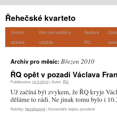
Řehečské kvarteto
Úvodní
Kde nás uvidíte a
Sestava
Zákl
Přejít
stránka
uslyšíte
ŘQ
repe
k
obsahu
Březen 2010
Archiv pro měsíc:
webu
ŘQ opět v pozadí Václava Fra
Publikováno
14.3.2010
|
Autor:
ŘQ
Už začíná být zvykem, že ŘQ kryje Vác
děláme to rádi. Ne jinak tomu bylo i 10.
Rubriky:
Nezařazené
|
Komentáře nejsou povolené
u
textu