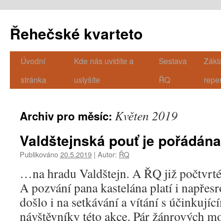
Řehečské kvarteto
Úvodní
Kde nás uvidíte a
Sestava
Zákl
Přejít
stránka
uslyšíte
ŘQ
repe
k
obsahu
Květen 2019
Archiv pro měsíc:
webu
Valdštejnská pouť je pořádán
Publikováno
20.5.2019
|
Autor:
ŘQ
…na hradu Valdštejn. A ŘQ již počtvrté
A pozvání pana kastelána platí i napřes
došlo i na setkávání a vítání s účinkujíc
návštěvníky této akce. Pár žánrových