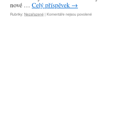
nové …
Celý příspěvek
→
Rubriky:
Nezařazené
|
Komentáře nejsou povolené
u
textu
s
názvem
Valdštejnská
pouť
je
pořádána…