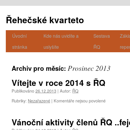
Řehečské kvarteto
Úvodní
Kde nás uvidíte a
Sestava
Zákl
Přejít
stránka
uslyšíte
ŘQ
repe
k
obsahu
Prosinec 2013
Archiv pro měsíc:
webu
Vítejte v roce 2014 s ŘQ
Publikováno
26.12.2013
|
Autor:
ŘQ
Rubriky:
Nezařazené
|
Komentáře nejsou povolené
u
textu
s
názvem
Vánoční aktivity členů ŘQ ..fejet
Vítejte
v