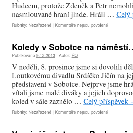
Hudcem, protože Zdeněk a Petr nemohl
nasmlouvané hraní jinde. Hráli …
Celý
Rubriky:
Nezařazené
|
Komentáře nejsou povolené
u
textu
s
názvem
Koledy v Sobotce na náměstí
Předvánoční
hraní
Publikováno
9.12.2013
|
Autor:
ŘQ
v
V neděli, 8. prosince jsme si dovolili d
Dětenicích
17.
Loutkovému divadlu Srdíčko Jičín na je
prosince
představení v Sobotce. Nejprve jsme hrá
2013
vítali jsme malé diváky a jejich doprovo
koled v sále zaznělo …
Celý příspěvek
Rubriky:
Nezařazené
|
Komentáře nejsou povolené
u
textu
s
názvem