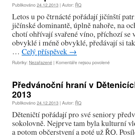
členů
Publikováno
24.12.2013
|
Autor:
ŘQ
ŘQ
..fejeton..
Letos u po čtrnácté pořádají jičínští pat
I.
jičínské dominantě, úplně nahoře, na o
chotí ohřívají svařené víno, příchozí se ví
obvyklé i méně obvyklé, předávají si ta
…
Celý příspěvek
→
Rubriky:
Nezařazené
|
Komentáře nejsou povolené
u
textu
s
názvem
Předvánoční hraní v Dětenicíc
Vánoční
2013
hraní
na
Publikováno
24.12.2013
|
Autor:
ŘQ
Valdické
bráně
Děteničtí pořádají pro své seniory před
24.
sokolovně. Nejprve tam byla kulturní vl
prosinec
2013
a potom občerstvení a poté už ŘQ. Posíl
dopoledne