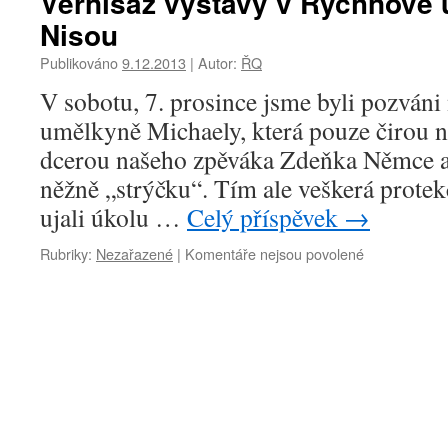
Vernisáž výstavy v Rychnově 
Koledy
Nisou
v
Sobotce
Publikováno
9.12.2013
|
Autor:
ŘQ
na
náměstí….
V sobotu, 7. prosince jsme byli pozváni
umělkyně Michaely, která pouze čirou 
dcerou našeho zpěváka Zdeňka Němce a 
něžně „strýčku“. Tím ale veškerá protek
ujali úkolu …
Celý příspěvek
→
Rubriky:
Nezařazené
|
Komentáře nejsou povolené
u
textu
s
názvem
Vernisáž
výstavy
v
Rychnově
u
Jablonce