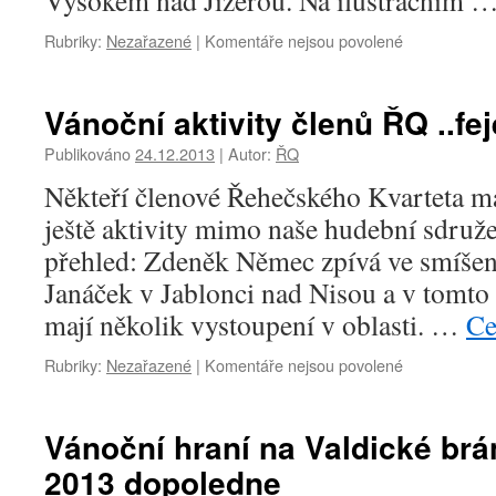
Vysokém nad Jizerou. Na ilustračním 
Rubriky:
Nezařazené
|
Komentáře nejsou povolené
u
textu
s
názvem
Vánoční aktivity členů ŘQ ..feje
Vánoční
aktivity
Publikováno
24.12.2013
|
Autor:
ŘQ
členů
Někteří členové Řehečského Kvarteta ma
ŘQ
..fejeton..
ještě aktivity mimo naše hudební sdruže
II.
přehled: Zdeněk Němec zpívá ve smíš
Janáček v Jablonci nad Nisou a v tomt
mají několik vystoupení v oblasti. …
Ce
Rubriky:
Nezařazené
|
Komentáře nejsou povolené
u
textu
s
názvem
Vánoční hraní na Valdické brá
Vánoční
2013 dopoledne
aktivity