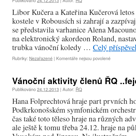
Publikováno
24.12.2013
|
Autor:
ŘQ
roce
Libor Kučera a Kateřina Kučerová letos
2014
s
kostele v Robousích si zahrají a zazpíva
ŘQ
se představila varhanice Alena Macouno
na elektronický akordeon Roland, nastav
trubka vánoční koledy …
Celý příspěv
Rubriky:
Nezařazené
|
Komentáře nejsou povolené
u
textu
s
názvem
Vánoční aktivity členů ŘQ ..feje
Vánoční
aktivity
Publikováno
24.12.2013
|
Autor:
ŘQ
členů
Hana Folprechtová hraje part prvních ho
ŘQ
..fejeton..
Podkrkonošském symfonickém orchestru
III.
čas také toto těleso hraje na různých ad
ale ještě k tomu třeba 24.12. hraje na p